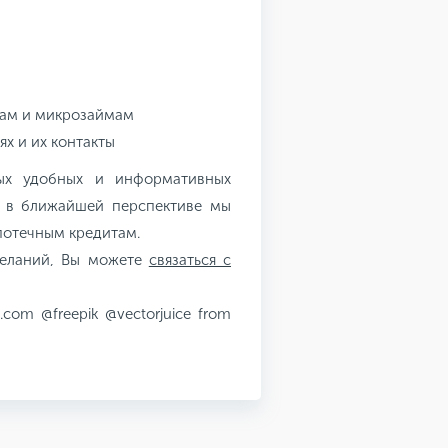
там и микрозаймам
х и их контакты
ых удобных и информативных
у в ближайшей перспективе мы
потечным кредитам.
желаний, Вы можете
связаться с
com @freepik @vectorjuice from