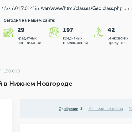
; \t\r\n\013\014' in
/var/www/html/classes/Geo.class.php
on 
Сегодня на нашем сайте:
29
197
42
кредитных
кредитных
банковских
организаций
предложений
продуктов
150 000
й в Нижнем Новгороде
Одобрение
Минимальная ставка
М