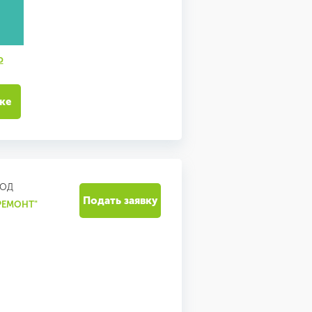
ю
ке
РОД
Подать заявку
 РЕМОНТ"