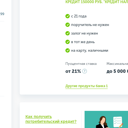
КРЕДИТ 150000 РУБ. "КРЕДИТ Н
.99
с 21 года
поручитель не нужен
залог не нужен
в тот же день
на карту, наличными
Процентная ставка
Максимальна
от 21%
до 5 000 
Другие продукты банка 1
Как получить
потребительский кредит?