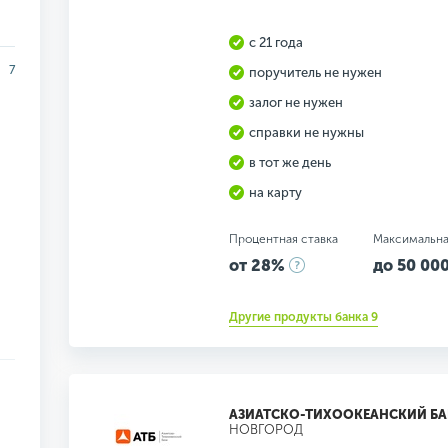
с 21 года
7
поручитель не нужен
залог не нужен
справки не нужны
в тот же день
на карту
Процентная ставка
Максимальна
от 28%
до 50 000
Другие продукты банка 9
АЗИАТСКО-ТИХООКЕАНСКИЙ Б
НОВГОРОД