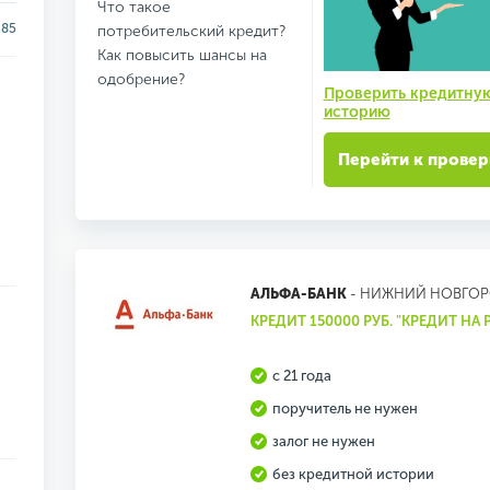
Что такое
85
потребительский кредит?
Как повысить шансы на
одобрение?
Проверить кредитну
историю
Перейти к провер
АЛЬФА-БАНК
- НИЖНИЙ НОВГО
КРЕДИТ 150000 РУБ. "КРЕДИТ НА
с 21 года
поручитель не нужен
залог не нужен
без кредитной истории