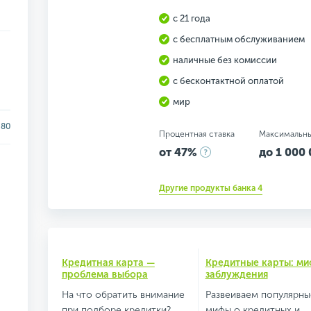
с 21 года
с бесплатным обслуживанием
наличные без комиссии
с бесконтактной оплатой
мир
80
Процентная ставка
Максимальн
от 47%
до 1 000 
Другие продукты банка 4
Кредитная карта —
Кредитные карты: ми
проблема выбора
заблуждения
На что обратить внимание
Развеиваем популярны
при подборе кредитки?
мифы о кредитных и