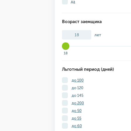
да
Возраст заемщика
лет
18
Льготный период (дней)
до 100
до 120
до 145
до 200
до 50
до 55
до 60